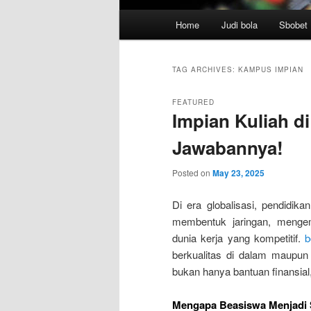
Main
Home
Judi bola
Sbobet
menu
TAG ARCHIVES:
KAMPUS IMPIAN
FEATURED
Impian Kuliah d
Jawabannya!
Posted on
May 23, 2025
Di era globalisasi, pendidika
membentuk jaringan, mengem
dunia kerja yang kompetitif.
b
berkualitas di dalam maupun
bukan hanya bantuan finansial
Mengapa Beasiswa Menjadi 