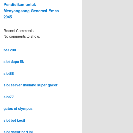
Pendidikan untuk
Menyongsong Generasi Emas
2045
Recent Comments
No comments to show.
bet 200
slot depo 5k
slot88
slot server thailand super gacor
slot77
gates of olympus
slot bet kecil
slot gacor hari ini