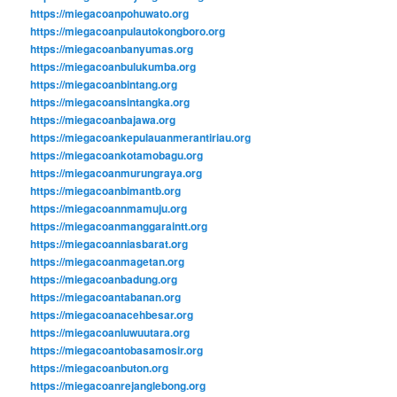
https://miegacoanpohuwato.org
https://miegacoanpulautokongboro.org
https://miegacoanbanyumas.org
https://miegacoanbulukumba.org
https://miegacoanbintang.org
https://miegacoansintangka.org
https://miegacoanbajawa.org
https://miegacoankepulauanmerantiriau.org
https://miegacoankotamobagu.org
https://miegacoanmurungraya.org
https://miegacoanbimantb.org
https://miegacoannmamuju.org
https://miegacoanmanggaraintt.org
https://miegacoanniasbarat.org
https://miegacoanmagetan.org
https://miegacoanbadung.org
https://miegacoantabanan.org
https://miegacoanacehbesar.org
https://miegacoanluwuutara.org
https://miegacoantobasamosir.org
https://miegacoanbuton.org
https://miegacoanrejanglebong.org