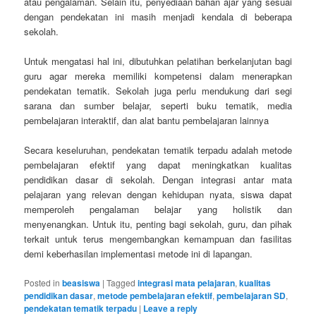
atau pengalaman. Selain itu, penyediaan bahan ajar yang sesuai
dengan pendekatan ini masih menjadi kendala di beberapa
sekolah.
Untuk mengatasi hal ini, dibutuhkan pelatihan berkelanjutan bagi
guru agar mereka memiliki kompetensi dalam menerapkan
pendekatan tematik. Sekolah juga perlu mendukung dari segi
sarana dan sumber belajar, seperti buku tematik, media
pembelajaran interaktif, dan alat bantu pembelajaran lainnya
Secara keseluruhan, pendekatan tematik terpadu adalah metode
pembelajaran efektif yang dapat meningkatkan kualitas
pendidikan dasar di sekolah. Dengan integrasi antar mata
pelajaran yang relevan dengan kehidupan nyata, siswa dapat
memperoleh pengalaman belajar yang holistik dan
menyenangkan. Untuk itu, penting bagi sekolah, guru, dan pihak
terkait untuk terus mengembangkan kemampuan dan fasilitas
demi keberhasilan implementasi metode ini di lapangan.
Posted in
beasiswa
|
Tagged
integrasi mata pelajaran
,
kualitas
pendidikan dasar
,
metode pembelajaran efektif
,
pembelajaran SD
,
pendekatan tematik terpadu
|
Leave a reply