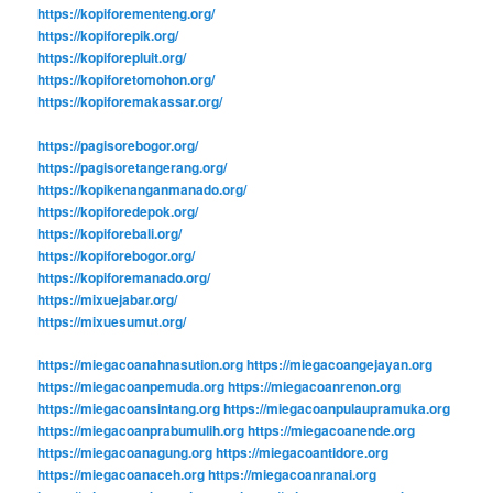
https://kopiforementeng.org/
https://kopiforepik.org/
https://kopiforepluit.org/
https://kopiforetomohon.org/
https://kopiforemakassar.org/
https://pagisorebogor.org/
https://pagisoretangerang.org/
https://kopikenanganmanado.org/
https://kopiforedepok.org/
https://kopiforebali.org/
https://kopiforebogor.org/
https://kopiforemanado.org/
https://mixuejabar.org/
https://mixuesumut.org/
https://miegacoanahnasution.org
https://miegacoangejayan.org
https://miegacoanpemuda.org
https://miegacoanrenon.org
https://miegacoansintang.org
https://miegacoanpulaupramuka.org
https://miegacoanprabumulih.org
https://miegacoanende.org
https://miegacoanagung.org
https://miegacoantidore.org
https://miegacoanaceh.org
https://miegacoanranai.org