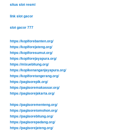
situs slot resmi
link slot gacor
slot gacor 777
https://kopiforebanten.org/
https://kopiforejateng.org/
https://kopiforesumut.org/
https://kopiforejayapura.org/
https://mixuebitung.org/
https://kopikenanganjayapura.org/
https://kopiforetangerang.org/
https://pagisorepik.org/
https://pagisoremakassar.org/
https://pagisorejakarta.org/
https://pagisorementeng.org/
https://pagisoretomohon.org/
https://pagisorebitung.org/
https://pagisorepadang.org/
https://pagisorejateng.org/