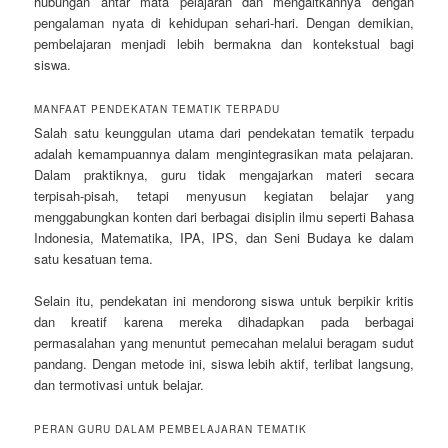
hubungan antar mata pelajaran dan mengaitkannya dengan
pengalaman nyata di kehidupan sehari-hari. Dengan demikian,
pembelajaran menjadi lebih bermakna dan kontekstual bagi
siswa.
MANFAAT PENDEKATAN TEMATIK TERPADU
Salah satu keunggulan utama dari pendekatan tematik terpadu
adalah kemampuannya dalam mengintegrasikan mata pelajaran.
Dalam praktiknya, guru tidak mengajarkan materi secara
terpisah-pisah, tetapi menyusun kegiatan belajar yang
menggabungkan konten dari berbagai disiplin ilmu seperti Bahasa
Indonesia, Matematika, IPA, IPS, dan Seni Budaya ke dalam
satu kesatuan tema.
Selain itu, pendekatan ini mendorong siswa untuk berpikir kritis
dan kreatif karena mereka dihadapkan pada berbagai
permasalahan yang menuntut pemecahan melalui beragam sudut
pandang. Dengan metode ini, siswa lebih aktif, terlibat langsung,
dan termotivasi untuk belajar.
PERAN GURU DALAM PEMBELAJARAN TEMATIK