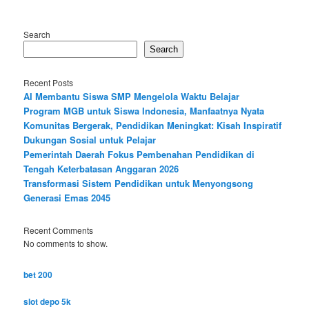
Search
Search
Recent Posts
AI Membantu Siswa SMP Mengelola Waktu Belajar
Program MGB untuk Siswa Indonesia, Manfaatnya Nyata
Komunitas Bergerak, Pendidikan Meningkat: Kisah Inspiratif
Dukungan Sosial untuk Pelajar
Pemerintah Daerah Fokus Pembenahan Pendidikan di
Tengah Keterbatasan Anggaran 2026
Transformasi Sistem Pendidikan untuk Menyongsong
Generasi Emas 2045
Recent Comments
No comments to show.
bet 200
slot depo 5k