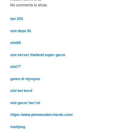
No comments to show.
bet 200
slot depo 5k
slot88
slot server thailand super gacor
slot77
gates of olympus
slot bet kecil
slot gacor hari ini
https://www.pinewoodorchards.com/
mahjong