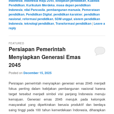
Indonesia
,
Indonesia maju 2045
,
kebijakan pendidikan
,
Kualitas
Pendidikan
,
Kurikulum Merdeka
,
masa depan pendidikan
Indonesia
,
nilai Pancasila
,
pembangunan manusia
,
Pemerataan
pendidikan
,
Pendidikan Digital
,
pendidikan karakter
,
pendidikan
nasional
,
reformasi pendidikan
,
SDM unggul
,
sistem pendidikan
Indonesia
,
teknologi pendidikan
,
Transformasi pendidikan
|
Leave a
reply
FEATURED
Persiapan Pemerintah
Menyiapkan Generasi Emas
2045
Posted on
December 15, 2025
Persiapan pemerintah menyiapkan generasi emas 2045 menjadi
fokus penting dalam kebijakan pembangunan nasional karena
target tersebut menjadi simbol visi panjang Indonesia menuju
kemajuan. Generasi emas 2045 merujuk pada kelompok
masyarakat yang diperkirakan berusia produktif dan berdaya
saing tinggi pada 100 tahun kemerdekaan Indonesia, diharapkan