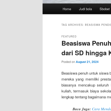
Main
Home
Judi bola
Sbobet
menu
TAG ARCHIVES:
BEASISWA PENDI
FEATURED
Beasiswa Penuh
dari SD hingga 
Posted on
August 21, 2024
Beasiswa penuh untuk siswa b
mereka yang memiliki presta
biasanya mencakup seluruh 
kuliah, termasuk biaya sekola
lengkap tentang bagaimana m
Baca Juga:
Cara Mendap