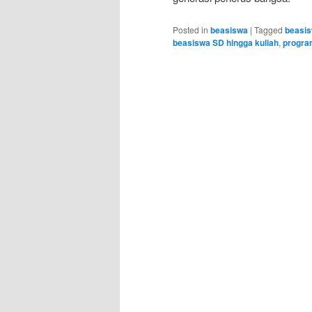
Posted in
beasiswa
|
Tagged
beasis
beasiswa SD hingga kuliah
,
progra