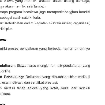
s:
Siswa yang memiliki prestasi dalam bidang olahraga,
nya akan memiliki nilai tambah.
rapa program beasiswa juga mempertimbangkan kondisi
ebagai salah satu kriteria.
er:
Keterlibatan dalam kegiatan ekstrakurikuler, organisasi,
lai plus.
iswa
liki proses pendaftaran yang berbeda, namun umumnya
ndaftaran:
Siswa harus mengisi formulir pendaftaran yang
 online.
n Pendukung:
Dokumen yang dibutuhkan bisa meliputi
 esai motivasi, dan sertifikat prestasi.
melalui tahap seleksi yang ketat, mulai dari seleksi
ancara.
enuh