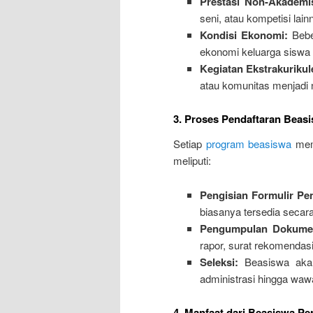
Prestasi Non-Akademi
seni, atau kompetisi lain
Kondisi Ekonomi:
Bebe
ekonomi keluarga siswa s
Kegiatan Ekstrakurikul
atau komunitas menjadi ni
3. Proses Pendaftaran Beas
Setiap
program beasiswa
memi
meliputi:
Pengisian Formulir Pe
biasanya tersedia secara
Pengumpulan Dokume
rapor, surat rekomendasi,
Seleksi:
Beasiswa akan 
administrasi hingga waw
4. Manfaat dari Beasiswa P