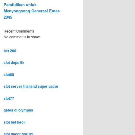
Pendidikan untuk
Menyongsong Generasi Emas
2045
Recent Comments
No comments to show.
bet 200
slot depo 5k
slot88
slot server thailand super gacor
slot77
gates of olympus
slot bet kecil
slot gacor hari ini