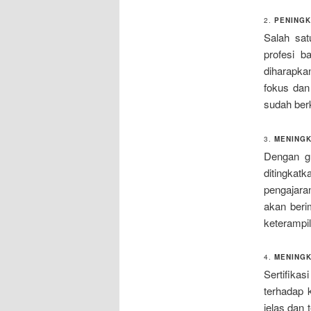
2.
PENINGK
Salah sat
profesi b
diharapka
fokus dan
sudah ber
3.
MENINGK
Dengan gu
ditingkat
pengajaran
akan beri
keterampi
4.
MENINGK
Sertifika
terhadap 
jelas dan