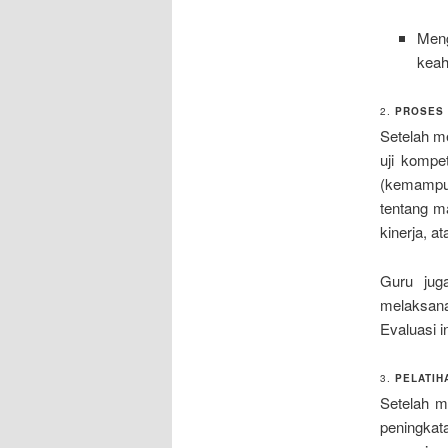
Meng
keah
2.
PROSES 
Setelah me
uji kompe
(kemampu
tentang ma
kinerja, at
Guru jug
melaksana
Evaluasi i
3.
PELATIH
Setelah m
peningkat