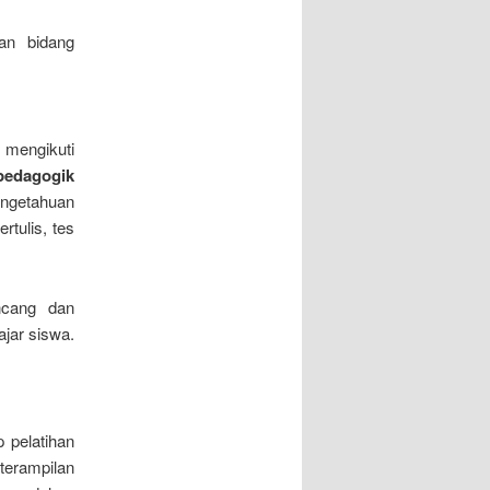
gan bidang
s mengikuti
pedagogik
ngetahuan
rtulis, tes
ncang dan
jar siswa.
 pelatihan
terampilan