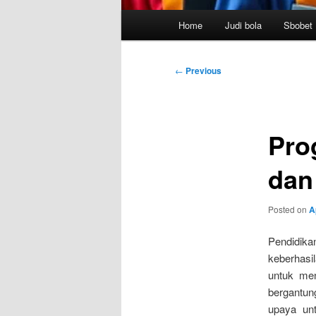
Main
Home
Judi bola
Sbobet
menu
Post
←
Previous
navigation
Pro
dan
Posted on
A
Pendidika
keberhasi
untuk men
bergantung
upaya unt