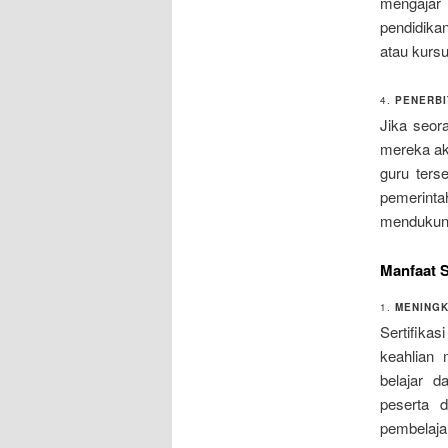
mengajar
pendidika
atau kursu
4.
PENERBI
Jika seor
mereka a
guru ters
pemerintah
mendukung
Manfaat S
1.
MENINGK
Sertifika
keahlian 
belajar 
peserta 
pembelaja