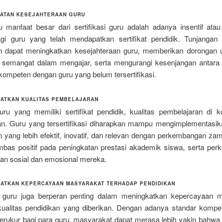
ATAN KESEJAHTERAAN GURU
u manfaat besar dari sertifikasi guru adalah adanya insentif atau
agi guru yang telah mendapatkan sertifikat pendidik. Tunjangan p
n dapat meningkatkan kesejahteraan guru, memberikan dorongan u
 semangat dalam mengajar, serta mengurangi kesenjangan antara
kompeten dengan guru yang belum tersertifikasi.
ATKAN KUALITAS PEMBELAJARAN
ru yang memiliki sertifikat pendidik, kualitas pembelajaran di k
kan. Guru yang tersertifikasi diharapkan mampu mengimplementasi
 yang lebih efektif, inovatif, dan relevan dengan perkembangan zam
mbas positif pada peningkatan prestasi akademik siswa, serta pe
lan sosial dan emosional mereka.
ATKAN KEPERCAYAAN MASYARAKAT TERHADAP PENDIDIKAN
si guru juga berperan penting dalam meningkatkan kepercayaan 
kualitas pendidikan yang diberikan. Dengan adanya standar kompe
 terukur bagi para guru, masyarakat dapat merasa lebih yakin bahwa