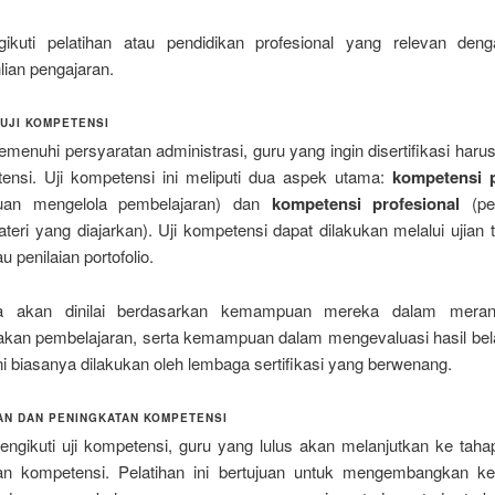
ikuti pelatihan atau pendidikan profesional yang relevan den
lian pengajaran.
UJI KOMPETENSI
menuhi persyaratan administrasi, guru yang ingin disertifikasi haru
tensi. Uji kompetensi ini meliputi dua aspek utama:
kompetensi 
an mengelola pembelajaran) dan
kompetensi profesional
(pe
teri yang diajarkan). Uji kompetensi dapat dilakukan melalui ujian te
au penilaian portofolio.
a akan dinilai berdasarkan kemampuan mereka dalam mera
kan pembelajaran, serta kemampuan dalam mengevaluasi hasil bela
ni biasanya dilakukan oleh lembaga sertifikasi yang berwenang.
AN DAN PENINGKATAN KOMPETENSI
engikuti uji kompetensi, guru yang lulus akan melanjutkan ke tahap
an kompetensi. Pelatihan ini bertujuan untuk mengembangkan ke