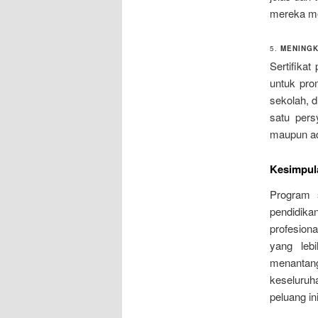
mereka me
5.
MENINGK
Sertifika
untuk prom
sekolah, d
satu pers
maupun adm
Kesimpul
Program s
pendidika
profesion
yang leb
menantang
keseluruha
peluang i