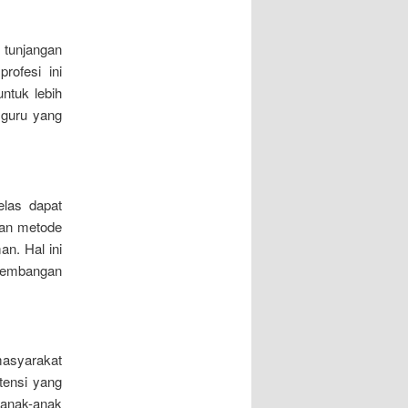
 tunjangan
rofesi ini
ntuk lebih
 guru yang
elas dapat
kan metode
an. Hal ini
rkembangan
masyarakat
tensi yang
 anak-anak