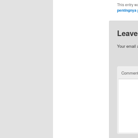
This entry w
pentingnya 
Leave
Your email 
Commen