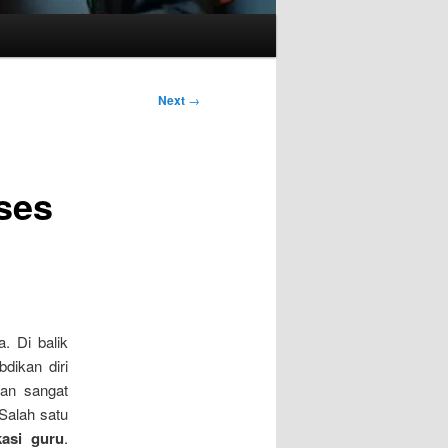
Next
→
ses
. Di balik
dikan diri
ran sangat
Salah satu
kasi guru
.