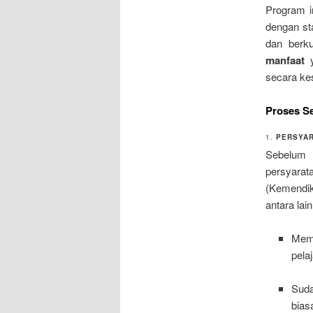
Program i
dengan st
dan berk
manfaat
y
secara ke
Proses Se
1.
PERSYAR
Sebelum 
persyara
(Kemendik
antara lain
Memi
pela
Suda
bias