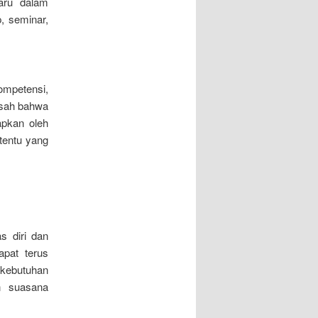
aru dalam
, seminar,
ompetensi,
i sah bahwa
apkan oleh
rtentu yang
s diri dan
apat terus
kebutuhan
n suasana