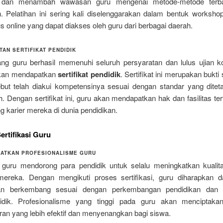
 dan menambah wawasan guru mengenai metode-metode terb
n. Pelatihan ini sering kali diselenggarakan dalam bentuk workshop
s online yang dapat diakses oleh guru dari berbagai daerah.
TAN SERTIFIKAT PENDIDIK
ang guru berhasil memenuhi seluruh persyaratan dan lulus ujian k
kan mendapatkan
sertifikat pendidik
. Sertifikat ini merupakan bukt
ebut telah diakui kompetensinya sesuai dengan standar yang ditet
. Dengan sertifikat ini, guru akan mendapatkan hak dan fasilitas te
 karier mereka di dunia pendidikan.
ertifikasi Guru
ATKAN PROFESIONALISME GURU
si guru mendorong para pendidik untuk selalu meningkatkan kualita
mereka. Dengan mengikuti proses sertifikasi, guru diharapkan d
dan berkembang sesuai dengan perkembangan pendidikan dan 
didik. Profesionalisme yang tinggi pada guru akan menciptaka
ran yang lebih efektif dan menyenangkan bagi siswa.