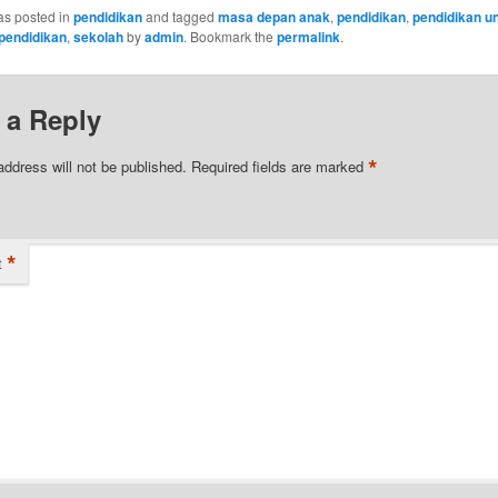
as posted in
pendidikan
and tagged
masa depan anak
,
pendidikan
,
pendidikan u
pendidikan
,
sekolah
by
admin
. Bookmark the
permalink
.
 a Reply
*
address will not be published.
Required fields are marked
*
t