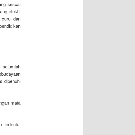
ang sesuai
ng efektif
i guru dan
pendidikan
 sejumlah
ebudayaan
s dipenuhi
engan mata
 tertentu,