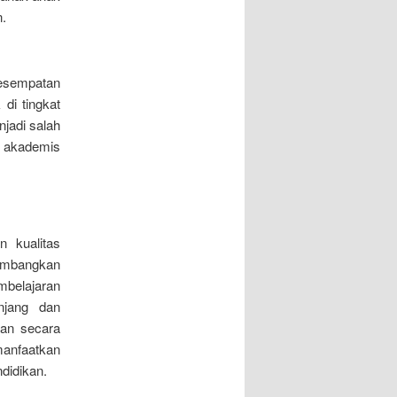
.
kesempatan
 di tingkat
njadi salah
g akademis
n kualitas
gembangkan
mbelajaran
njang dan
kan secara
emanfaatkan
didikan.