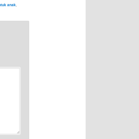
ntuk anak
,