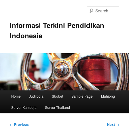
Skip
to
Sear
primary
content
Informasi Terkini Pendidikan
Indonesia
Main
Home
Judi bola
Sbobet
Sample Page
Mahjong
menu
Server Kamboja
Server Thailand
Post
←
Previous
Next
→