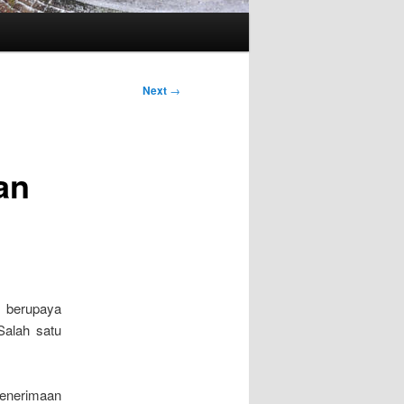
Next
→
an
 berupaya
Salah satu
enerimaan