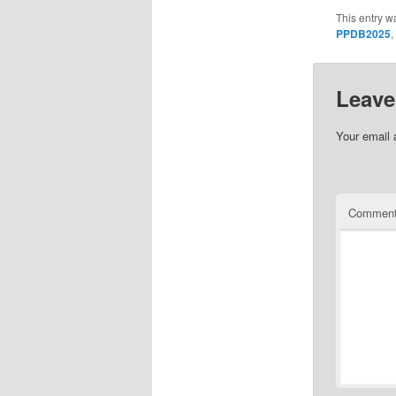
This entry w
PPDB2025
,
Leave
Your email 
Commen