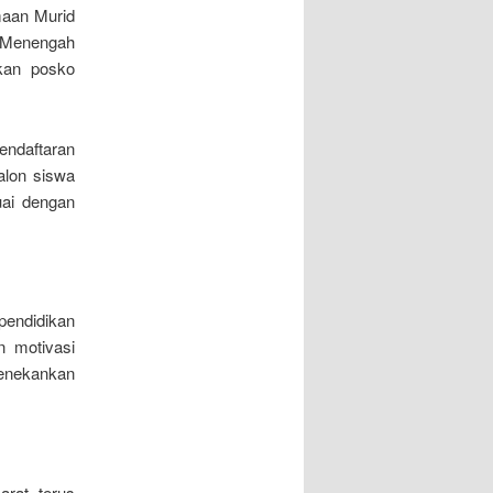
maan Murid
 Menengah
kan posko
ndaftaran
alon siswa
uai dengan
pendidikan
 motivasi
enekankan
arat terus