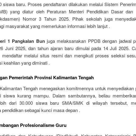
40 siswa baru. Proses pendaftaran dilakukan melalui Sistem Peneri
MB) yang diatur oleh Peraturan Menteri Pendidikan Dasar dan
ikdasmen) Nomor 3 Tahun 2025. Pihak sekolah juga menyedia
gi masyarakat yang memerlukan informasi lebih lanjut .
ri 1 Pangkalan Bun
juga melaksanakan PPDB dengan jadwal pe
6 Juni 2025, dan tahun ajaran baru dimulai pada 14 Juli 2025. C
n mendaftar melalui situs resmi dan mengikuti proses seleksi ses
 keahlian yang diminati .
an Pemerintah Provinsi Kalimantan Tengah
Kalimantan Tengah menegaskan komitmennya untuk menyediakan 
agi siswa kurang mampu. Dalam sambutannya, beliau memberikan
ebih dari 30.000 siswa baru SMA/SMK di wilayah tersebut, m
a pendidikan sebagai kunci masa depan .
bangan Profesionalisme Guru
didikan dan Kebudayaan (Disdikbud) Kabupaten Kotawaringin B