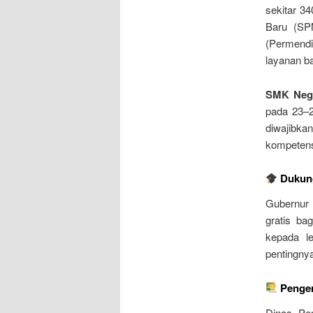
sekitar 3
Baru (SP
(Permend
layanan ba
SMK Nege
pada 23–2
diwajibka
kompetensi
Dukung
Gubernur 
gratis b
kepada l
pentingny
Pengem
Dinas Pen