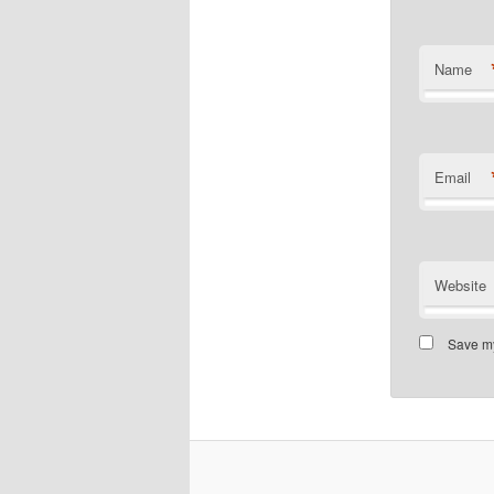
Name
Email
Website
Save my