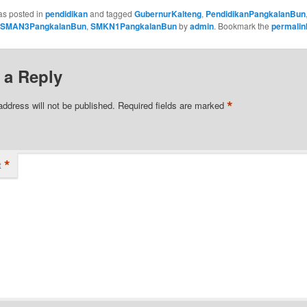
as posted in
pendidikan
and tagged
GubernurKalteng
,
PendidikanPangkalanBun
SMAN3PangkalanBun
,
SMKN1PangkalanBun
by
admin
. Bookmark the
permalin
 a Reply
*
address will not be published.
Required fields are marked
*
t