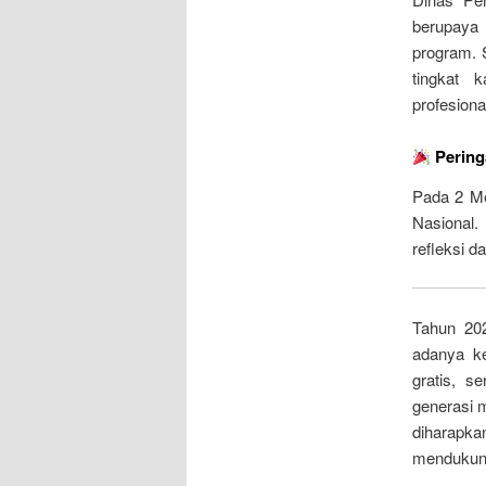
berupaya
program. 
tingkat 
profesiona
Pering
Pada 2 Me
Nasional.
refleksi d
Tahun 202
adanya ke
gratis, s
generasi 
diharapka
mendukung