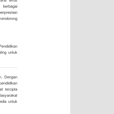
 berbagai
erprestasi
mendorong
Pendidikan
ting untuk
un. Dengan
pendidikan
t tercipta
Masyarakat
edia untuk