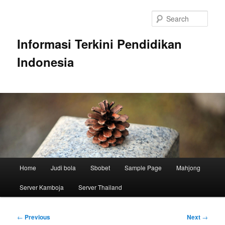
Skip
to
Sear
primary
content
Informasi Terkini Pendidikan
Indonesia
Main
Home
Judi bola
Sbobet
Sample Page
Mahjong
menu
Server Kamboja
Server Thailand
Post
←
Previous
Next
→