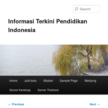
Skip
to
Sear
primary
content
Informasi Terkini Pendidikan
Indonesia
Main
Home
Judi bola
Sbobet
Sample Page
Mahjong
menu
Server Kamboja
Server Thailand
Post
←
Previous
Next
→