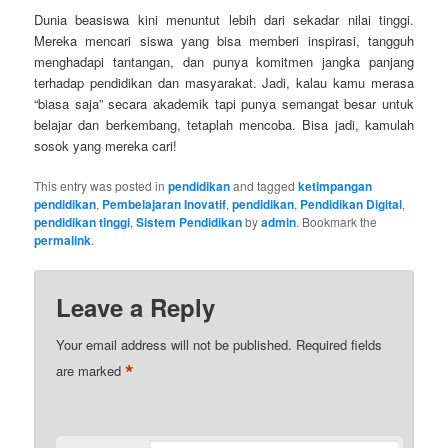
Dunia beasiswa kini menuntut lebih dari sekadar nilai tinggi.
Mereka mencari siswa yang bisa memberi inspirasi, tangguh
menghadapi tantangan, dan punya komitmen jangka panjang
terhadap pendidikan dan masyarakat. Jadi, kalau kamu merasa
“biasa saja” secara akademik tapi punya semangat besar untuk
belajar dan berkembang, tetaplah mencoba. Bisa jadi, kamulah
sosok yang mereka cari!
This entry was posted in
pendidikan
and tagged
ketimpangan
pendidikan
,
Pembelajaran Inovatif
,
pendidikan
,
Pendidikan Digital
,
pendidikan tinggi
,
Sistem Pendidikan
by
admin
. Bookmark the
permalink
.
Leave a Reply
Your email address will not be published.
Required fields
*
are marked