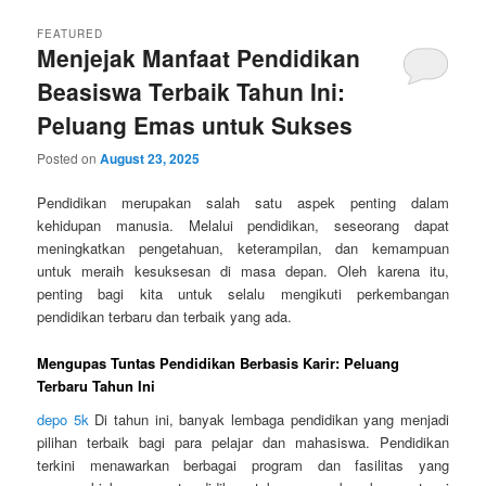
FEATURED
Menjejak Manfaat Pendidikan
Beasiswa Terbaik Tahun Ini:
Peluang Emas untuk Sukses
Posted on
August 23, 2025
Pendidikan merupakan salah satu aspek penting dalam
kehidupan manusia. Melalui pendidikan, seseorang dapat
meningkatkan pengetahuan, keterampilan, dan kemampuan
untuk meraih kesuksesan di masa depan. Oleh karena itu,
penting bagi kita untuk selalu mengikuti perkembangan
pendidikan terbaru dan terbaik yang ada.
Mengupas Tuntas Pendidikan Berbasis Karir: Peluang
Terbaru Tahun Ini
depo 5k
Di tahun ini, banyak lembaga pendidikan yang menjadi
pilihan terbaik bagi para pelajar dan mahasiswa. Pendidikan
terkini menawarkan berbagai program dan fasilitas yang