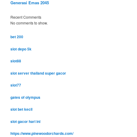
Generasi Emas 2045
Recent Comments
No comments to show.
bet 200
slot depo 5k
slot88
slot server thailand super gacor
slot77
gates of olympus
slot bet kecil
slot gacor hari ini
https://www.pinewoodorchards.com/