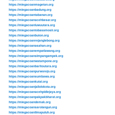
https://miegacoanmagetan.org
https://miegacoanbadung.org
https://miegacoantabanan.org
https://miegacoanacehbesar.org
https://miegacoanluwuutara.org
https://miegacoantobasamosir.org
https://miegacoanbuton.org
https://miegacoanrejanglebong.org
https://miegacoanasahan.org
https://miegacoanempatlawang.org
https://miegacoansimpangampek.org
https://miegacoanwatampone.org
https://miegacoanbaritoutara.org
https://miegacoanpurworejo.org
https://miegacoansumbawa.org
https://miegacoankutai.org
https://miegacoanjailolokota.org
https://miegacoanacehpidiejaya.org
https://miegacoanpakpakbharat.org
https://miegacoandemak.org
https://miegacoansarolangun.org
https://miegacoanlimapuluh.org