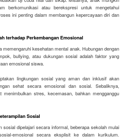
m berkomunikasi atau berekspresi untuk mengetahui
Proses ini penting dalam membangun kepercayaan diri dan
ah terhadap Perkembangan Emosional
uga memengaruhi kesehatan mental anak. Hubungan dengan
pok, bullying, atau dukungan sosial adalah faktor yang
aan emosional siswa.
akan lingkungan sosial yang aman dan inklusif akan
an sehat secara emosional dan sosial. Sebaliknya,
pat menimbulkan stres, kecemasan, bahkan mengganggu
eterampilan Sosial
sosial dipelajari secara informal, beberapa sekolah mulai
sosial-emosional secara eksplisit ke dalam kurikulum.