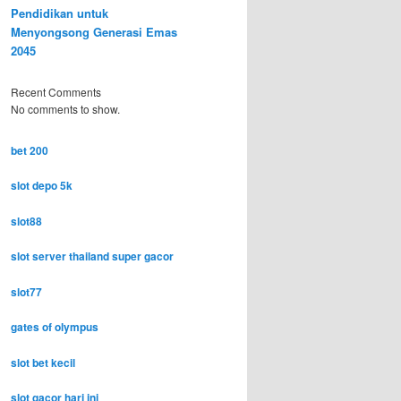
Pendidikan untuk
Menyongsong Generasi Emas
2045
Recent Comments
No comments to show.
bet 200
slot depo 5k
slot88
slot server thailand super gacor
slot77
gates of olympus
slot bet kecil
slot gacor hari ini