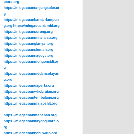
utara.org
https://miegacoantanjungselor.or
g
https://miegacoanbandarlampun
g.org
https://miegacoanjambi.org
https://miegacoansorong.org
https://miegacoanminahasa.org
https://miegacoangianyar.org
https://miegacoansleman.org
https://miegacoannagoya.org
https://miegacoanmongonsidi.or
g
https://miegacoanmedanselayan
g.org
https://miegacoangaperta.org
https://miegacoanwirobrajan.org
https://miegacoantembalang.org
https://miegacoanmajapahit.org
https://miegacoanmanahan.org
https://miegacoankayongutara.o
rg
https://miegacoanpohuwato.org