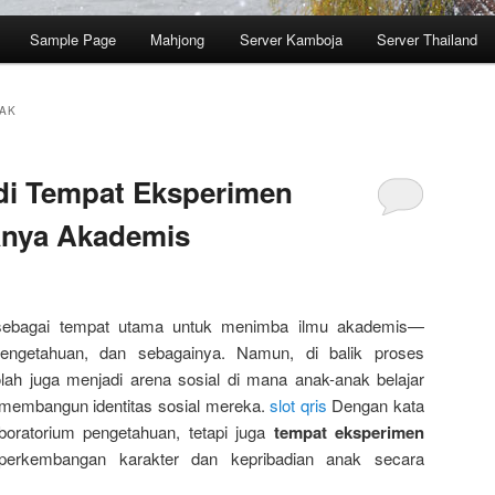
Sample Page
Mahjong
Server Kamboja
Server Thailand
AK
di Tempat Eksperimen
anya Akademis
 sebagai tempat utama untuk menimba ilmu akademis—
engetahuan, dan sebagainya. Namun, di balik proses
ah juga menjadi arena sosial di mana anak-anak belajar
n membangun identitas sosial mereka.
slot qris
Dengan kata
boratorium pengetahuan, tetapi juga
tempat eksperimen
rkembangan karakter dan kepribadian anak secara