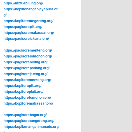
https://mixuebitung.org/
https://kopikenanganjayapura.or
g/
https://kopiforetangerang.org/
https://pagisorepik.org/
https://pagisoremakassar.org/
https://pagisorejakarta.org/
https://pagisorementeng.org/
https://pagisoretomohon.org/
https://pagisorebitung.org/
https://pagisorepadang.org/
https://pagisorejateng.org/
https://kopiforementeng.org/
https://kopiforepik.org/
https://kopiforepluit.org/
https://kopiforetomohon.org/
https://kopiforemakassar.org/
https://pagisorebogor.org/
https://pagisoretangerang.org/
https://kopikenanganmanado.org