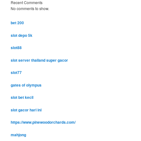
Recent Comments
No comments to show.
bet 200
slot depo 5k
slot88
slot server thailand super gacor
slot77
gates of olympus
slot bet kecil
slot gacor hari ini
https://www.pinewoodorchards.com/
mahjong