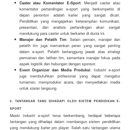
Caster atau Komentator E-Sport
: Menjadi caster atau
komentator pertandingan e-sport yang berkompetisi di
depan penonton adalah karier yang sangat dicari.
Pendidikan yang mengajarkan keterampilan komunikasi,
presentasi, dan analisis pertandingan akan sangat
mendukung para caster untuk berkarier di dunia ini.
Manajer dan Pelatih Tim
: Selain pemain, manajer dan
pelatih tim juga memainkan peran yang sangat penting
dalam e-sport. Pelatih bertanggung jawab atas strategi
permainan dan latihan tim, sementara manajer fokus pada
aspek logistik dan hubungan dengan sponsor.
Event Organizer dan Media Produksi
: Industri e-sport
juga membutuhkan profesional yang dapat mengatur
turnamen, memproduksi acara, dan menyediakan media
untuk siaran langsung.
5. TANTANGAN YANG DIHADAPI OLEH SISTEM PENDIDIKAN E-
SPORT
Meski industri e-sport terus berkembang, terdapat beberapa
tantangan yang dihadapi dalam membangun sistem pendidikan
yang mendukung karier pro player. Salah satu tantangan utama