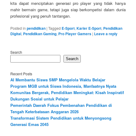
kita dapat menciptakan generasi pro player yang tidak hanya
mahir bermain game, tetapi juga siap berkompetisi dalam dunia
profesional yang penuh tantangan.
Posted in
pendidikan
|
Tagged
E-Sport
,
Karier E-Sport
,
Pendidikan
Digital
,
Pendidikan Gaming
,
Pro Player Gamers
|
Leave a reply
Search
Search
Recent Posts
AI Membantu Siswa SMP Mengelola Waktu Belajar
Program MGB untuk Siswa Indonesia, Manfaatnya Nyata
Komunitas Bergerak, Pendidikan Meningkat: Kisah Inspiratif
Dukungan Sosial untuk Pelajar
Pemerintah Daerah Fokus Pembenahan Pendidikan di
Tengah Keterbatasan Anggaran 2026
Transformasi Sistem Pendidikan untuk Menyongsong
Generasi Emas 2045