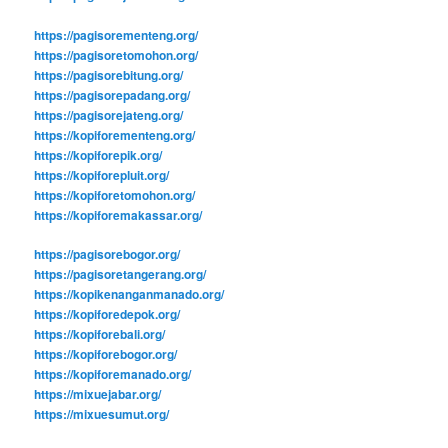
https://pagisorementeng.org/
https://pagisoretomohon.org/
https://pagisorebitung.org/
https://pagisorepadang.org/
https://pagisorejateng.org/
https://kopiforementeng.org/
https://kopiforepik.org/
https://kopiforepluit.org/
https://kopiforetomohon.org/
https://kopiforemakassar.org/
https://pagisorebogor.org/
https://pagisoretangerang.org/
https://kopikenanganmanado.org/
https://kopiforedepok.org/
https://kopiforebali.org/
https://kopiforebogor.org/
https://kopiforemanado.org/
https://mixuejabar.org/
https://mixuesumut.org/