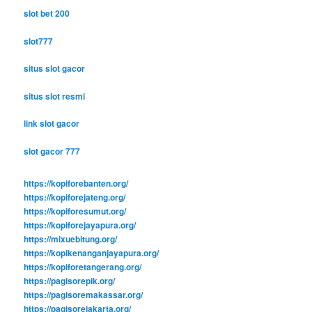
slot bet 200
slot777
situs slot gacor
situs slot resmi
link slot gacor
slot gacor 777
https://kopiforebanten.org/
https://kopiforejateng.org/
https://kopiforesumut.org/
https://kopiforejayapura.org/
https://mixuebitung.org/
https://kopikenanganjayapura.org/
https://kopiforetangerang.org/
https://pagisorepik.org/
https://pagisoremakassar.org/
https://pagisorejakarta.org/