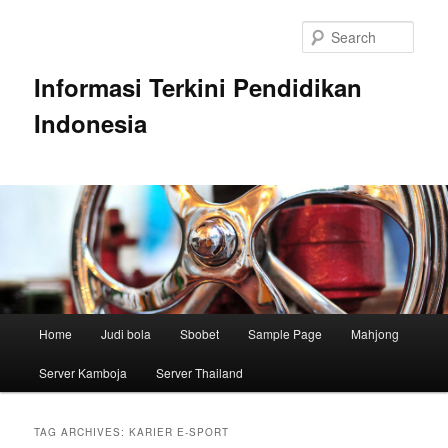
Skip
Skip
to
to
Sear
primary
secondary
content
content
Informasi Terkini Pendidikan
Indonesia
Main
Home
Judi bola
Sbobet
Sample Page
Mahjong
menu
Server Kamboja
Server Thailand
TAG ARCHIVES:
KARIER E-SPORT