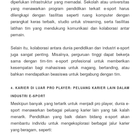
diperlukan infrastruktur yang memadai. Sekolah atau universitas
yang menawarkan program pendidikan terkait e-sport harus
dilengkapi dengan fasilitas seperti ruang komputer dengan
perangkat keras terbaik, studio untuk streaming, serta fasilitas
latihan tim yang mendukung komunikasi dan kolaborasi antar
pemain.
Selain itu, kolaborasi antara dunia pendidikan dan industri e-sport
juga sangat penting. Misalnya, perguruan tinggi dapat bekerja
sama dengan tim-tim e-sport profesional untuk memberikan
kesempatan bagi mahasiswa untuk magang, bertanding, atau
bahkan mendapatkan beasiswa untuk bergabung dengan tim.
4. KARIER DI LUAR PRO PLAYER: PELUANG KARIER LAIN DALAM
INDUSTRI E-SPORT
Meskipun banyak yang tertarik untuk menjadi pro player, dunia e-
sport menawarkan berbagai peluang karier lain yang tak kalah
menarik. Pendidikan yang baik dalam bidang e-sport akan
membantu individu untuk mengeksplorasi berbagai jalur karier
yang beragam, seperti: