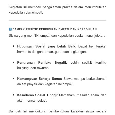
Kegiatan ini memberi pengalaman praktis dalam menumbuhkan
kepedulian dan empati.
DAMPAK POSITIF PENDIDIKAN EMPATI DAN KEPEDULIAN
Siswa yang memiliki empati dan kepedulian sosial menunjukkan:
Hubungan Sosial yang Lebih Baik:
Dapat berinteraksi
harmonis dengan teman, guru, dan lingkungan.
Penurunan Perilaku Negatif:
Lebih sedikit konflik,
bullying, dan tawuran.
Kemampuan Bekerja Sama:
Siswa mampu berkolaborasi
dalam proyek dan kegiatan kelompok.
Kesadaran Sosial Tinggi:
Memahami masalah sosial dan
aktif mencari solusi.
Dampak ini mendukung pembentukan karakter siswa secara