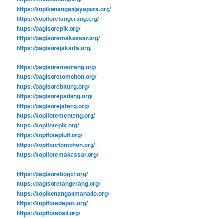
https://kopikenanganjayapura.org/
https://kopiforetangerang.org/
https://pagisorepik.org/
https://pagisoremakassar.org/
https://pagisorejakarta.org/
https://pagisorementeng.org/
https://pagisoretomohon.org/
https://pagisorebitung.org/
https://pagisorepadang.org/
https://pagisorejateng.org/
https://kopiforementeng.org/
https://kopiforepik.org/
https://kopiforepluit.org/
https://kopiforetomohon.org/
https://kopiforemakassar.org/
https://pagisorebogor.org/
https://pagisoretangerang.org/
https://kopikenanganmanado.org/
https://kopiforedepok.org/
https://kopiforebali.org/