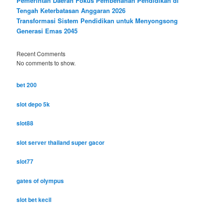
Pemerintah Daerah Fokus Pembenahan Pendidikan di
Tengah Keterbatasan Anggaran 2026
Transformasi Sistem Pendidikan untuk Menyongsong
Generasi Emas 2045
Recent Comments
No comments to show.
bet 200
slot depo 5k
slot88
slot server thailand super gacor
slot77
gates of olympus
slot bet kecil