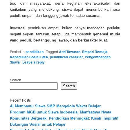
tua, dan masyarakat, serta kegiatan ekstrakurikuler dan
kurikulum yang mendukung, siswa dapat menumbuhkan rasa
peduli, empati, dan tanggung jawab terhadap sesama.
Investasi pendidikan empati bukan hanya mencegah perilaku
negatif seperti tawuran, tetapi juga membentuk
generasi muda
yang peduli, bertanggung jawab, dan berkarakter kuat
.
Posted in
pendidikan
|
Tagged
Anti Tawuran
,
Empati Remaja
,
Kepedulian Sosial SMA
,
pendidikan karakter
,
Pengembangan
Siswa
|
Leave a reply
Search
Search
Recent Posts
AI Membantu Siswa SMP Mengelola Waktu Belajar
Program MGB untuk Siswa Indonesia, Manfaatnya Nyata
Komunitas Bergerak, Pendidikan Meningkat: Kisah Inspiratif
Dukungan Sosial untuk Pelajar