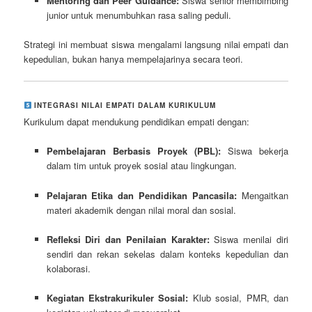
Mentoring dan Peer Guidance:
Siswa senior membimbing
junior untuk menumbuhkan rasa saling peduli.
Strategi ini membuat siswa mengalami langsung nilai empati dan
kepedulian, bukan hanya mempelajarinya secara teori.
INTEGRASI NILAI EMPATI DALAM KURIKULUM
Kurikulum dapat mendukung pendidikan empati dengan:
Pembelajaran Berbasis Proyek (PBL):
Siswa bekerja
dalam tim untuk proyek sosial atau lingkungan.
Pelajaran Etika dan Pendidikan Pancasila:
Mengaitkan
materi akademik dengan nilai moral dan sosial.
Refleksi Diri dan Penilaian Karakter:
Siswa menilai diri
sendiri dan rekan sekelas dalam konteks kepedulian dan
kolaborasi.
Kegiatan Ekstrakurikuler Sosial:
Klub sosial, PMR, dan