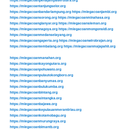
https://miegacoanpenajampaserutara.org
https://miegacoantanjungselor.org
https://miegacoanbandarlampung.org
https://miegacoanjambi.org
https://miegacoansorong.org
https://miegacoanminahasa.org
https://miegacoangianyar.org
https://miegacoansleman.org
https://miegacoannagoya.org
https://miegacoanmongonsidi.org
https://miegacoanmedanselayang.org
https://miegacoangaperta.org
https://miegacoanwirobrajan.org
https://miegacoantembalang.org
https://miegacoanmajapahit.org
https://miegacoanmanahan.org
https://miegacoankayongutara.org
https://miegacoanpohuwato.org
https://miegacoanpulautokongboro.org
https://miegacoanbanyumas.org
https://miegacoanbulukumba.org
https://miegacoanbintang.org
https://miegacoansintangka.org
https://miegacoanbajawa.org
https://miegacoankepulauanmerantiriau.org
https://miegacoankotamobagu.org
https://miegacoanmurungraya.org
https://miegacoanbimantb.org