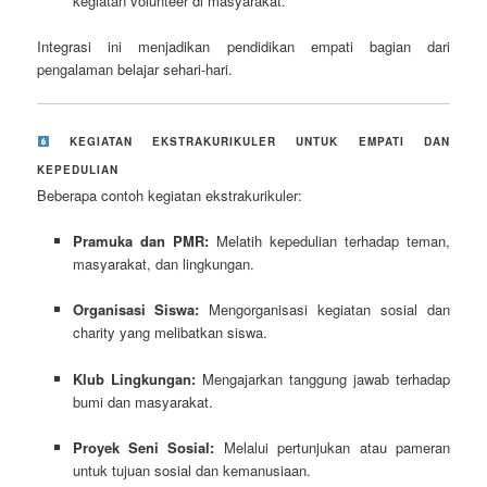
kegiatan volunteer di masyarakat.
Integrasi ini menjadikan pendidikan empati bagian dari
pengalaman belajar sehari-hari.
KEGIATAN EKSTRAKURIKULER UNTUK EMPATI DAN
KEPEDULIAN
Beberapa contoh kegiatan ekstrakurikuler:
Pramuka dan PMR:
Melatih kepedulian terhadap teman,
masyarakat, dan lingkungan.
Organisasi Siswa:
Mengorganisasi kegiatan sosial dan
charity yang melibatkan siswa.
Klub Lingkungan:
Mengajarkan tanggung jawab terhadap
bumi dan masyarakat.
Proyek Seni Sosial:
Melalui pertunjukan atau pameran
untuk tujuan sosial dan kemanusiaan.