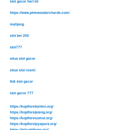
slot gacor hari ini
https://www.pinewoodorchards.com/
mahjong
slot bet 200
slot777
situs slot gacor
situs slot resmi
link slot gacor
slot gacor 777
https://kopiforebanten.org/
https://kopiforejateng.org/
https://kopiforesumut.org/
https://kopiforejayapura.org/
https://mixuebitung.org/