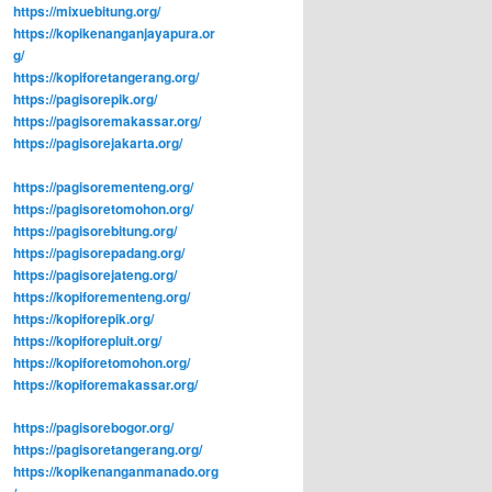
https://mixuebitung.org/
https://kopikenanganjayapura.or
g/
https://kopiforetangerang.org/
https://pagisorepik.org/
https://pagisoremakassar.org/
https://pagisorejakarta.org/
https://pagisorementeng.org/
https://pagisoretomohon.org/
https://pagisorebitung.org/
https://pagisorepadang.org/
https://pagisorejateng.org/
https://kopiforementeng.org/
https://kopiforepik.org/
https://kopiforepluit.org/
https://kopiforetomohon.org/
https://kopiforemakassar.org/
https://pagisorebogor.org/
https://pagisoretangerang.org/
https://kopikenanganmanado.org