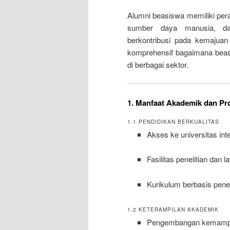
Alumni beasiswa memiliki per
sumber daya manusia, 
berkontribusi pada kemajuan
komprehensif bagaimana beas
di berbagai sektor.
1. Manfaat Akademik dan Pro
1.1 PENDIDIKAN BERKUALITAS
Akses ke universitas int
Fasilitas penelitian dan 
Kurikulum berbasis penel
1.2 KETERAMPILAN AKADEMIK
Pengembangan kemampuan