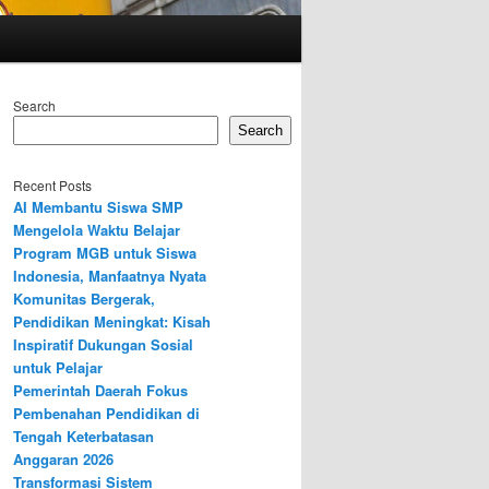
Search
Search
Recent Posts
AI Membantu Siswa SMP
Mengelola Waktu Belajar
Program MGB untuk Siswa
Indonesia, Manfaatnya Nyata
Komunitas Bergerak,
Pendidikan Meningkat: Kisah
Inspiratif Dukungan Sosial
untuk Pelajar
Pemerintah Daerah Fokus
Pembenahan Pendidikan di
Tengah Keterbatasan
Anggaran 2026
Transformasi Sistem