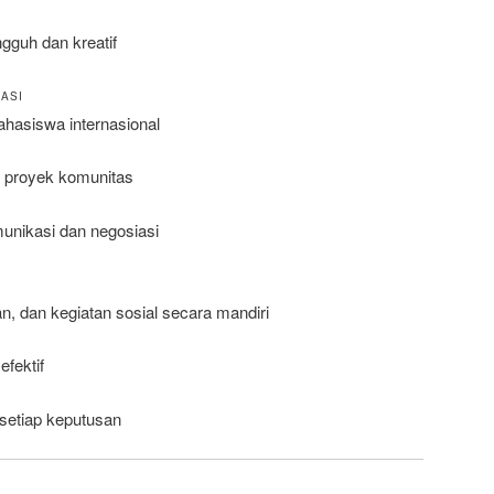
gguh dan kreatif
ASI
hasiswa internasional
n proyek komunitas
nikasi dan negosiasi
n, dan kegiatan sosial secara mandiri
fektif
setiap keputusan