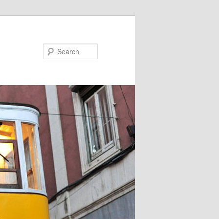
Search