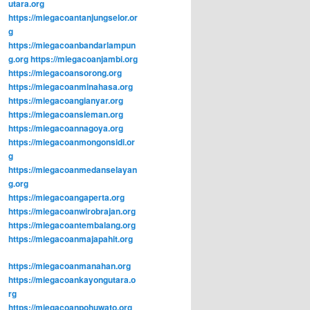
utara.org
https://miegacoantanjungselor.or
g
https://miegacoanbandarlampun
g.org
https://miegacoanjambi.org
https://miegacoansorong.org
https://miegacoanminahasa.org
https://miegacoangianyar.org
https://miegacoansleman.org
https://miegacoannagoya.org
https://miegacoanmongonsidi.or
g
https://miegacoanmedanselayan
g.org
https://miegacoangaperta.org
https://miegacoanwirobrajan.org
https://miegacoantembalang.org
https://miegacoanmajapahit.org
https://miegacoanmanahan.org
https://miegacoankayongutara.o
rg
https://miegacoanpohuwato.org