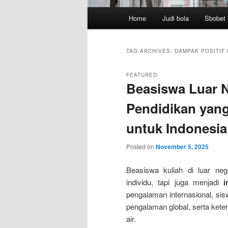
Main
Home
Judi bola
Sbobet
menu
TAG ARCHIVES:
DAMPAK POSITIF 
FEATURED
Beasiswa Luar N
Pendidikan ya
untuk Indonesia
Posted on
November 5, 2025
Beasiswa kuliah di luar ne
individu, tapi juga menjadi
i
pengalaman internasional, si
pengalaman global, serta keter
air.