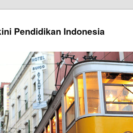
kini Pendidikan Indonesia