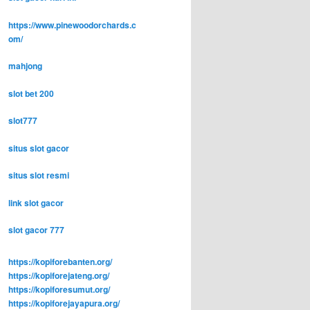
https://www.pinewoodorchards.c
om/
mahjong
slot bet 200
slot777
situs slot gacor
situs slot resmi
link slot gacor
slot gacor 777
https://kopiforebanten.org/
https://kopiforejateng.org/
https://kopiforesumut.org/
https://kopiforejayapura.org/