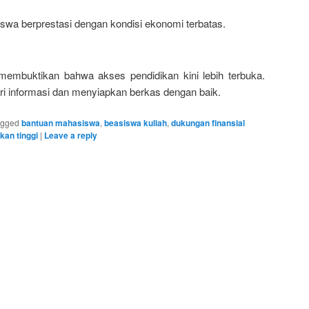
iswa berprestasi dengan kondisi ekonomi terbatas.
membuktikan bahwa akses pendidikan kini lebih terbuka.
ri informasi dan menyiapkan berkas dengan baik.
agged
bantuan mahasiswa
,
beasiswa kuliah
,
dukungan finansial
kan tinggi
|
Leave a reply