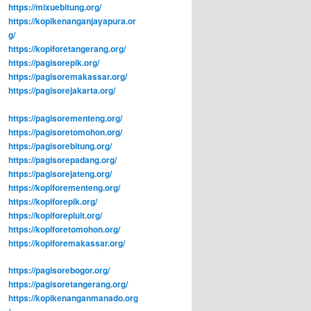
https://mixuebitung.org/
https://kopikenanganjayapura.or
g/
https://kopiforetangerang.org/
https://pagisorepik.org/
https://pagisoremakassar.org/
https://pagisorejakarta.org/
https://pagisorementeng.org/
https://pagisoretomohon.org/
https://pagisorebitung.org/
https://pagisorepadang.org/
https://pagisorejateng.org/
https://kopiforementeng.org/
https://kopiforepik.org/
https://kopiforepluit.org/
https://kopiforetomohon.org/
https://kopiforemakassar.org/
https://pagisorebogor.org/
https://pagisoretangerang.org/
https://kopikenanganmanado.org