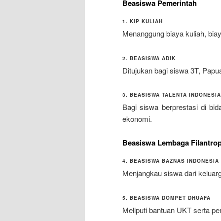
Beasiswa Pemerintah
1. KIP KULIAH
Menanggung biaya kuliah, biay
2. BEASISWA ADIK
Ditujukan bagi siswa 3T, Papua
3. BEASISWA TALENTA INDONESIA
Bagi siswa berprestasi di bida
ekonomi.
Beasiswa Lembaga Filantrop
4. BEASISWA BAZNAS INDONESIA
Menjangkau siswa dari keluar
5. BEASISWA DOMPET DHUAFA
Meliputi bantuan UKT serta pe