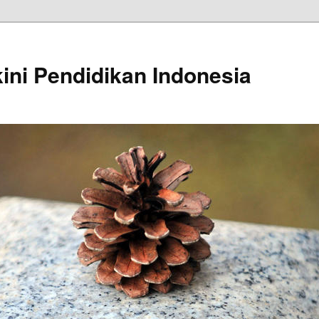
kini Pendidikan Indonesia