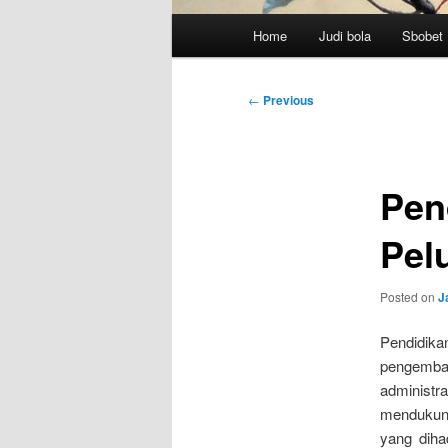
Main
Home
Judi bola
Sbobet
menu
Post
←
Previous
navigation
Pen
Pel
Posted on
J
Pendidika
pengemban
administr
mendukung
yang dihad