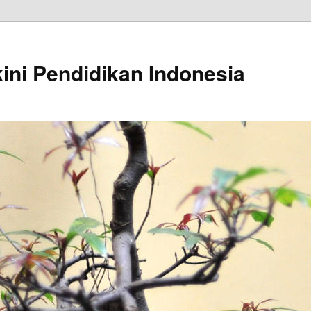
kini Pendidikan Indonesia