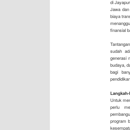
di Jayapur
Jawa dan 
biaya tran
menanggun
finansial 
Tantangan 
sudah ad
generasi 
budaya, d
bagi ban
pendidikan
Langkah-
Untuk meng
perlu me
pembanguna
program b
kesempata