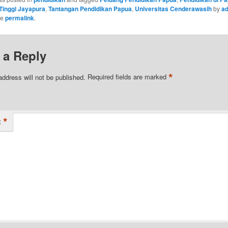
Tinggi Jayapura
,
Tantangan Pendidikan Papua
,
Universitas Cenderawasih
by
a
he
permalink
.
 a Reply
*
address will not be published.
Required fields are marked
*
t