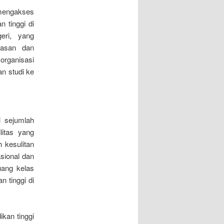
mengakses
 tinggi di
eri, yang
asan dan
rganisasi
n studi ke
i sejumlah
litas yang
 kesulitan
sional dan
uang kelas
n tinggi di
ikan tinggi