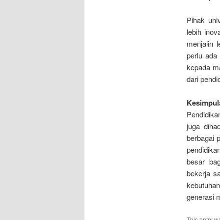
Pihak uni
lebih inov
menjalin 
perlu ada
kepada ma
dari pendid
Kesimpul
Pendidika
juga dih
berbagai 
pendidika
besar bag
bekerja s
kebutuha
generasi 
This entry w