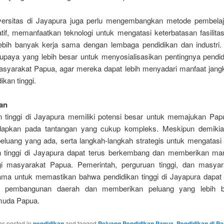
versitas di Jayapura juga perlu mengembangkan metode pembela
atif, memanfaatkan teknologi untuk mengatasi keterbatasan fasilitas
lebih banyak kerja sama dengan lembaga pendidikan dan industri. S
 upaya yang lebih besar untuk menyosialisasikan pentingnya pendidi
syarakat Papua, agar mereka dapat lebih menyadari manfaat jang
ikan tinggi.
an
n tinggi di Jayapura memiliki potensi besar untuk memajukan Pa
adapkan pada tantangan yang cukup kompleks. Meskipun demikia
peluang yang ada, serta langkah-langkah strategis untuk mengatasi 
n tinggi di Jayapura dapat terus berkembang dan memberikan ma
i masyarakat Papua. Pemerintah, perguruan tinggi, dan masyar
ama untuk memastikan bahwa pendidikan tinggi di Jayapura dapa
n pembangunan daerah dan memberikan peluang yang lebih b
muda Papua.
as posted in
pendidikan
and tagged
Peluang Pendidikan Papua
,
Pendidikan di P