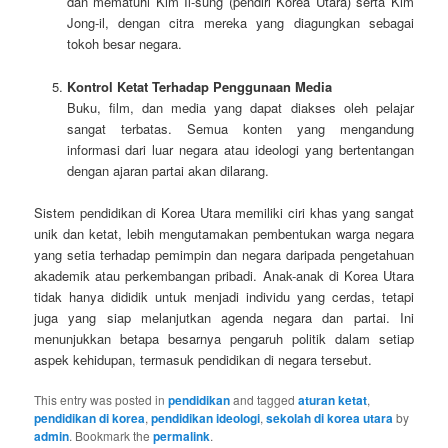
dan mematuhi Kim Il-sung (pendiri Korea Utara) serta Kim
Jong-il, dengan citra mereka yang diagungkan sebagai
tokoh besar negara.
Kontrol Ketat Terhadap Penggunaan Media
Buku, film, dan media yang dapat diakses oleh pelajar
sangat terbatas. Semua konten yang mengandung
informasi dari luar negara atau ideologi yang bertentangan
dengan ajaran partai akan dilarang.
Sistem pendidikan di Korea Utara memiliki ciri khas yang sangat
unik dan ketat, lebih mengutamakan pembentukan warga negara
yang setia terhadap pemimpin dan negara daripada pengetahuan
akademik atau perkembangan pribadi. Anak-anak di Korea Utara
tidak hanya dididik untuk menjadi individu yang cerdas, tetapi
juga yang siap melanjutkan agenda negara dan partai. Ini
menunjukkan betapa besarnya pengaruh politik dalam setiap
aspek kehidupan, termasuk pendidikan di negara tersebut.
This entry was posted in
pendidikan
and tagged
aturan ketat
,
pendidikan di korea
,
pendidikan ideologi
,
sekolah di korea utara
by
admin
. Bookmark the
permalink
.