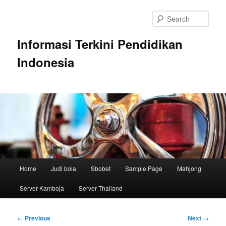
Skip
to
Sear
primary
content
Informasi Terkini Pendidikan
Indonesia
Main
Home
Judi bola
Sbobet
Sample Page
Mahjong
menu
Server Kamboja
Server Thailand
Post
←
Previous
Next
→