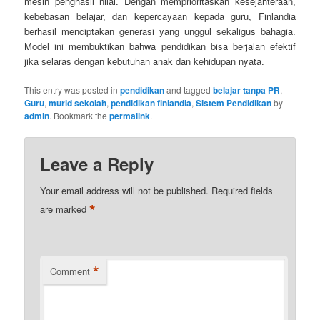
mesin penghasil nilai. Dengan memprioritaskan kesejahteraan,
kebebasan belajar, dan kepercayaan kepada guru, Finlandia
berhasil menciptakan generasi yang unggul sekaligus bahagia.
Model ini membuktikan bahwa pendidikan bisa berjalan efektif
jika selaras dengan kebutuhan anak dan kehidupan nyata.
This entry was posted in
pendidikan
and tagged
belajar tanpa PR
,
Guru
,
murid sekolah
,
pendidikan finlandia
,
Sistem Pendidikan
by
admin
. Bookmark the
permalink
.
Leave a Reply
Your email address will not be published.
Required fields
*
are marked
*
Comment