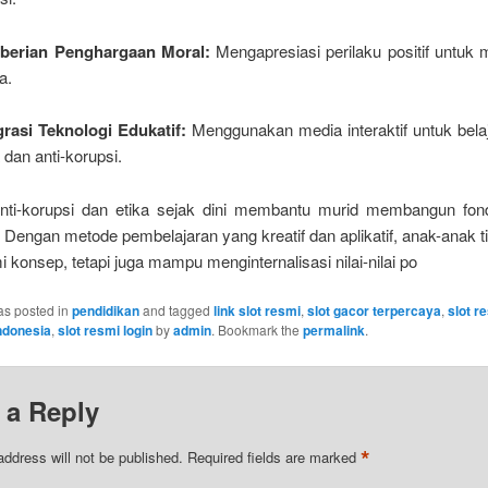
berian Penghargaan Moral:
Mengapresiasi perilaku positif untuk 
a.
grasi Teknologi Edukatif:
Menggunakan media interaktif untuk belaj
a dan anti-korupsi.
nti-korupsi dan etika sejak dini membantu murid membangun fon
 Dengan metode pembelajaran yang kreatif dan aplikatif, anak-anak 
onsep, tetapi juga mampu menginternalisasi nilai-nilai po
as posted in
pendidikan
and tagged
link slot resmi
,
slot gacor terpercaya
,
slot r
Indonesia
,
slot resmi login
by
admin
. Bookmark the
permalink
.
 a Reply
*
address will not be published.
Required fields are marked