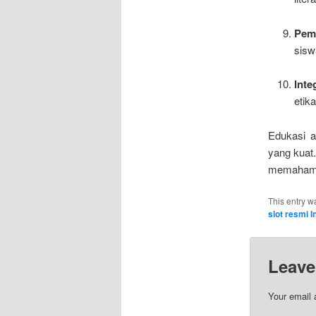
Pem
sisw
Inte
etik
Edukasi a
yang kuat.
memahami k
This entry w
slot resmi 
Leave
Your email 