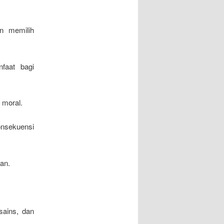
n memilih
faat bagi
 moral.
onsekuensi
an.
.
sains, dan