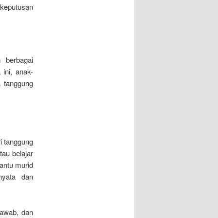
keputusan
m berbagai
ini, anak-
a tanggung
ri tanggung
au belajar
bantu murid
nyata dan
awab, dan