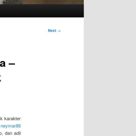
Next
→
a –
k
k karakter
h
neymar88
, dan adil