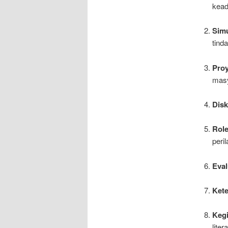
kead
Sim
tind
Pro
masy
Disk
Role
peril
Eval
Kete
Kegi
liter