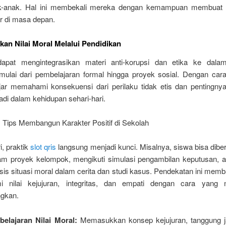
k-anak. Hal ini membekali mereka dengan kemampuan membuat 
r di masa depan.
n Nilai Moral Melalui Pendidikan
apat mengintegrasikan materi anti-korupsi dan etika ke dala
 mulai dari pembelajaran formal hingga proyek sosial. Dengan cara 
jar memahami konsekuensi dari perilaku tidak etis dan pentingny
adi dalam kehidupan sehari-hari.
: Tips Membangun Karakter Positif di Sekolah
i, praktik
slot qris
langsung menjadi kunci. Misalnya, siswa bisa dibe
am proyek kelompok, mengikuti simulasi pengambilan keputusan, at
is situasi moral dalam cerita dan studi kasus. Pendekatan ini mem
 nilai kejujuran, integritas, dan empati dengan cara yang 
gkan.
elajaran Nilai Moral:
Memasukkan konsep kejujuran, tanggung j