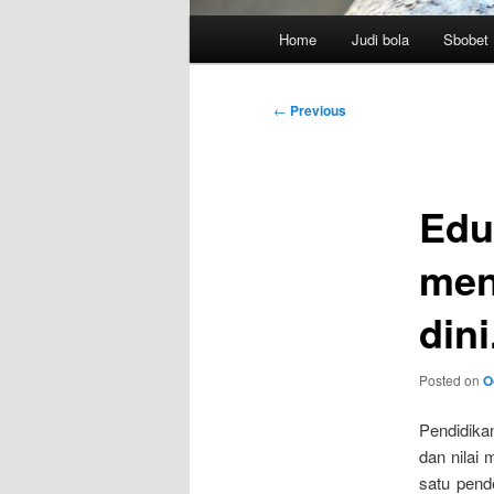
Main
Home
Judi bola
Sbobet
menu
Post
←
Previous
navigation
Edu
men
dini
Posted on
O
Pendidika
dan nilai 
satu pend