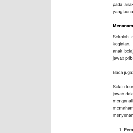
pada ana
yang bena
Menanamka
Sekolah d
kegiatan,
anak bela
jawab prib
Baca juga
Selain teor
jawab dal
menganalis
memahami
menyenan
Pemb