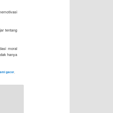
memotivasi
ar tentang
dasi moral
tidak hanya
esmi gacor
,