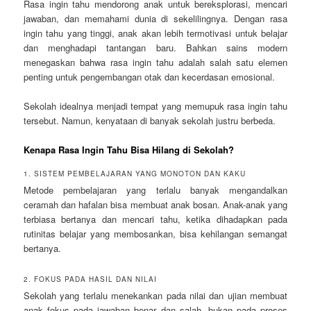
Rasa ingin tahu mendorong anak untuk bereksplorasi, mencari
jawaban, dan memahami dunia di sekelilingnya. Dengan rasa
ingin tahu yang tinggi, anak akan lebih termotivasi untuk belajar
dan menghadapi tantangan baru. Bahkan sains modern
menegaskan bahwa rasa ingin tahu adalah salah satu elemen
penting untuk pengembangan otak dan kecerdasan emosional.
Sekolah idealnya menjadi tempat yang memupuk rasa ingin tahu
tersebut. Namun, kenyataan di banyak sekolah justru berbeda.
Kenapa Rasa Ingin Tahu Bisa Hilang di Sekolah?
1. SISTEM PEMBELAJARAN YANG MONOTON DAN KAKU
Metode pembelajaran yang terlalu banyak mengandalkan
ceramah dan hafalan bisa membuat anak bosan. Anak-anak yang
terbiasa bertanya dan mencari tahu, ketika dihadapkan pada
rutinitas belajar yang membosankan, bisa kehilangan semangat
bertanya.
2. FOKUS PADA HASIL DAN NILAI
Sekolah yang terlalu menekankan pada nilai dan ujian membuat
anak fokus pada jawaban benar dan salah, bukan pada proses