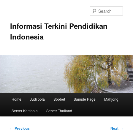
Skip
to
Sear
primary
content
Informasi Terkini Pendidikan
Indonesia
Main
Home
Judi bola
Sbobet
Sample Page
Mahjong
menu
Server Kamboja
Server Thailand
Post
←
Previous
Next
→